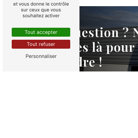
et vous donne le contrôle
sur ceux que vous
souhaitez activer
Une question ? 
Tout accepter
sommes là pour
Tout refuser
Personnaliser
répondre !
Discutez avec notre équipe pour 
personnalisé, nous restons à votre d
à la moindre de vos questions.
Contactez-nous