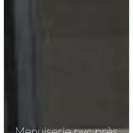
Menuiserie pvc près